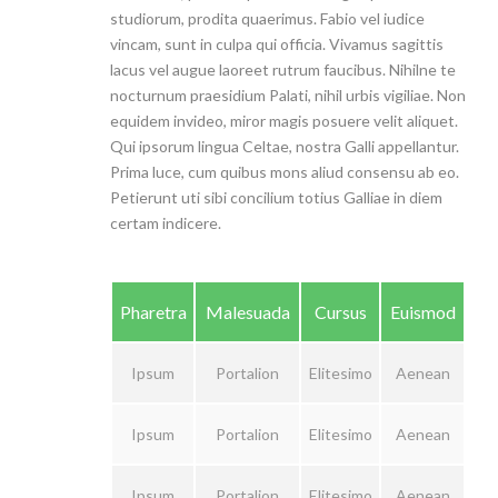
studiorum, prodita quaerimus. Fabio vel iudice
vincam, sunt in culpa qui officia. Vivamus sagittis
lacus vel augue laoreet rutrum faucibus. Nihilne te
nocturnum praesidium Palati, nihil urbis vigiliae. Non
equidem invideo, miror magis posuere velit aliquet.
Qui ipsorum lingua Celtae, nostra Galli appellantur.
Prima luce, cum quibus mons aliud consensu ab eo.
Petierunt uti sibi concilium totius Galliae in diem
certam indicere.
Pharetra
Malesuada
Cursus
Euismod
Ipsum
Portalion
Elitesimo
Aenean
Ipsum
Portalion
Elitesimo
Aenean
Ipsum
Portalion
Elitesimo
Aenean