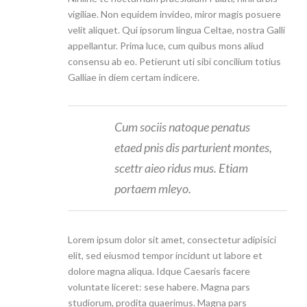
vigiliae. Non equidem invideo, miror magis posuere
velit aliquet. Qui ipsorum lingua Celtae, nostra Galli
appellantur. Prima luce, cum quibus mons aliud
consensu ab eo. Petierunt uti sibi concilium totius
Galliae in diem certam indicere.
Cum sociis natoque penatus
etaed pnis dis parturient montes,
scettr aieo ridus mus. Etiam
portaem mleyo.
Lorem ipsum dolor sit amet, consectetur adipisici
elit, sed eiusmod tempor incidunt ut labore et
dolore magna aliqua. Idque Caesaris facere
voluntate liceret: sese habere. Magna pars
studiorum, prodita quaerimus. Magna pars