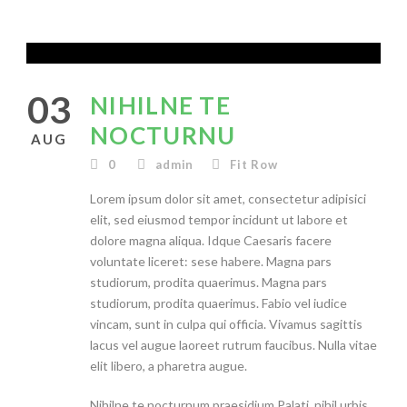
03
NIHILNE TE
NOCTURNU
AUG
0
admin
Fit Row
Lorem ipsum dolor sit amet, consectetur adipisici
elit, sed eiusmod tempor incidunt ut labore et
dolore magna aliqua. Idque Caesaris facere
voluntate liceret: sese habere. Magna pars
studiorum, prodita quaerimus. Magna pars
studiorum, prodita quaerimus. Fabio vel iudice
vincam, sunt in culpa qui officia. Vivamus sagittis
lacus vel augue laoreet rutrum faucibus. Nulla vitae
elit libero, a pharetra augue.
Nihilne te nocturnum praesidium Palati, nihil urbis