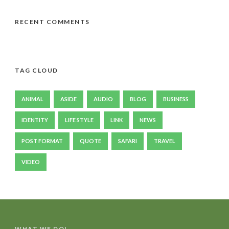
RECENT COMMENTS
TAG CLOUD
ANIMAL
ASIDE
AUDIO
BLOG
BUSINESS
IDENTITY
LIFE STYLE
LINK
NEWS
POST FORMAT
QUOTE
SAFARI
TRAVEL
VIDEO
WHAT WE DO!