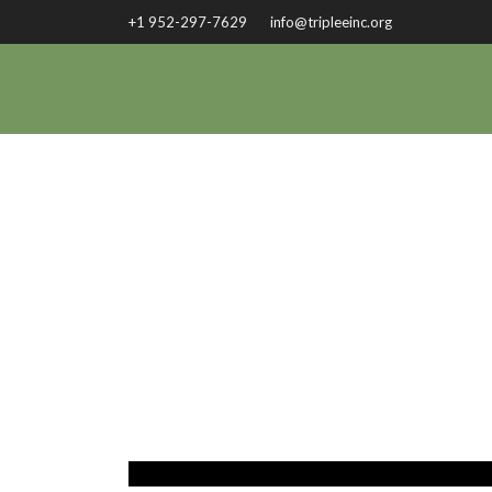
+1 952-297-7629
info@tripleeinc.org