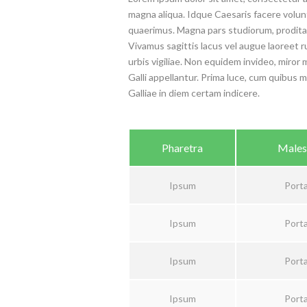
magna aliqua. Idque Caesaris facere volun
quaerimus. Magna pars studiorum, prodita q
Vivamus sagittis lacus vel augue laoreet r
urbis vigiliae. Non equidem invideo, miror 
Galli appellantur. Prima luce, cum quibus m
Galliae in diem certam indicere.
Pharetra
Males
Ipsum
Porta
Ipsum
Porta
Ipsum
Porta
Ipsum
Porta