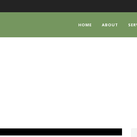
HOME
ABOUT
SER
SINGLE BLOG TITL
This is a single blog caption