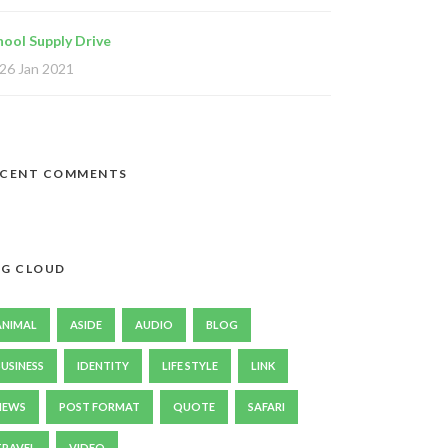
hool Supply Drive
26 Jan 2021
ECENT COMMENTS
G CLOUD
ANIMAL
ASIDE
AUDIO
BLOG
BUSINESS
IDENTITY
LIFE STYLE
LINK
NEWS
POST FORMAT
QUOTE
SAFARI
TRAVEL
VIDEO