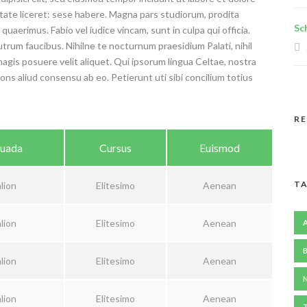
tate liceret: sese habere. Magna pars studiorum, prodita
Sc
uaerimus. Fabio vel iudice vincam, sunt in culpa qui officia.
utrum faucibus. Nihilne te nocturnum praesidium Palati, nihil
magis posuere velit aliquet. Qui ipsorum lingua Celtae, nostra
ons aliud consensu ab eo. Petierunt uti sibi concilium totius
R
uada
Cursus
Euismod
TA
lion
Elitesimo
Aenean
lion
Elitesimo
Aenean
lion
Elitesimo
Aenean
lion
Elitesimo
Aenean