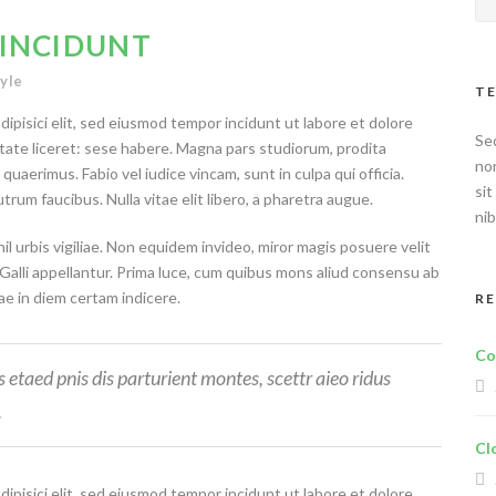
INCIDUNT
tyle
TE
ipisici elit, sed eiusmod tempor incidunt ut labore et dolore
Sed
tate liceret: sese habere. Magna pars studiorum, prodita
no
uaerimus. Fabio vel iudice vincam, sunt in culpa qui officia.
sit
trum faucibus. Nulla vitae elit libero, a pharetra augue.
nib
il urbis vigiliae. Non equidem invideo, miror magis posuere velit
 Galli appellantur. Prima luce, cum quibus mons aliud consensu ab
iae in diem certam indicere.
R
Co
etaed pnis dis parturient montes, scettr aieo ridus
.
Cl
ipisici elit, sed eiusmod tempor incidunt ut labore et dolore