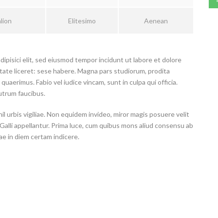
lion
Elitesimo
Aenean
ipisici elit, sed eiusmod tempor incidunt ut labore et dolore
tate liceret: sese habere. Magna pars studiorum, prodita
uaerimus. Fabio vel iudice vincam, sunt in culpa qui officia.
utrum faucibus.
il urbis vigiliae. Non equidem invideo, miror magis posuere velit
 Galli appellantur. Prima luce, cum quibus mons aliud consensu ab
iae in diem certam indicere.