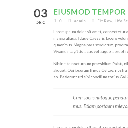
03
EIUSMOD TEMPOR 
0
admin
Fit Row
,
Life S
DEC
Lorem ipsum dolor sit amet, consectetur ad
magna aliqua. Idque Caesaris facere volun
quaerimus. Magna pars studiorum, prodita q
Vivamus sagittis lacus vel augue laoreet ru
Nihilne te nocturnum praesidium Palati, nih
aliquet. Qui ipsorum lingua Celtae, nostra
eo. Petierunt uti sibi concilium totius Gall
Cum sociis natoque penatus 
mus. Etiam portaem mleyo
Lorem ipsum dolor sit amet, consectetur ad