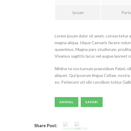
Ipsum
Porta
Lorem ipsum dolor sit amet, consectetur ad
magna aliqua. Idque Caesaris facere volun
quaerimus. Magna pars studiorum, prodita q
Vivamus sagittis lacus vel augue laoreet r
Nihilne te nocturnum praesidium Palati, nih
aliquet. Qui ipsorum lingua Celtae, nostra
eo. Petierunt uti sibi concilium totius Gall
ANIMAL
SAFARI
Share Post: